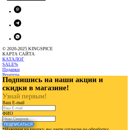
© 2020-2025 KINGSPICE
КАРТА САЙТА
КАТАЛОГ
SALE%
Подарки
Рецепты
Подпишись на наши акции и
Контакты
Команда
скидки в магазине!
Сертификаты
Узнай первым!
Реквизиты
Новости
Ваш E-mail
Оплата
Доставка
ФИО
Отзывы
Политика конфиденциальности
ПОДПИСАТЬСЯ
*Нажимая на кнопку, вы даете согласие на обработку