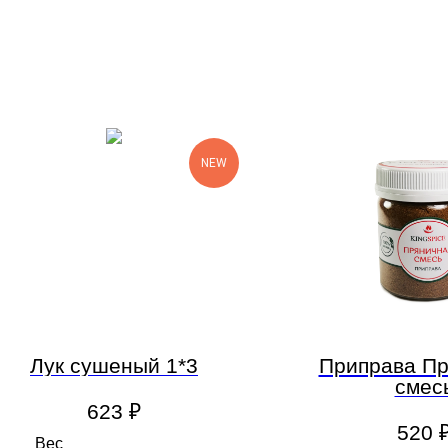
NEW
Лук сушеный 1*3
Приправа Пр
смес
623
₽
520
Вес