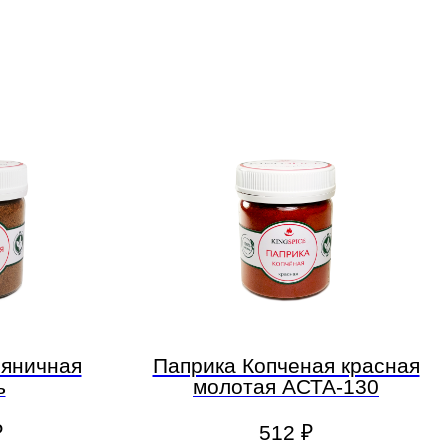
яничная
Паприка Копченая красная
ь
молотая АСТА-130
₽
512
₽