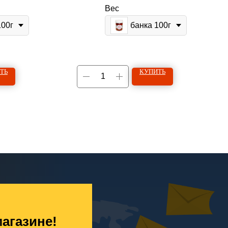
Вес
100г
банка 100г
ТЬ
КУПИТЬ
агазине!