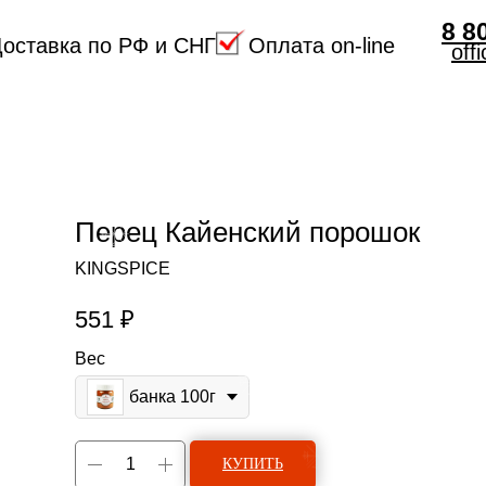
8 8
оставка по РФ и СНГ
Оплата on-line
off
Перец Кайенский порошок
KINGSPICE
551
₽
Вес
банка 100г
КУПИТЬ