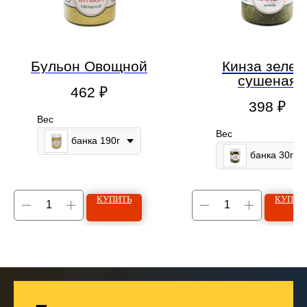
Бульон Овощной
Кинза зелен
сушеная
462
₽
398
₽
Вес
Вес
банка 190г
банка 30г
КУПИТЬ
КУПИТ