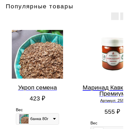
Популярные товары
Укроп семена
Маринад Кавказ
Премиум
423
₽
Артикул:
255
Вес
555
₽
банка 80г
Вес