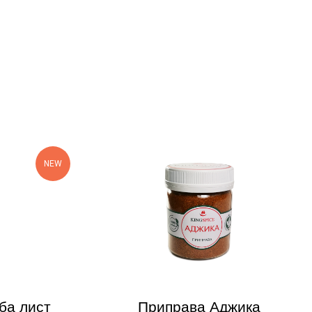
NEW
ба лист
Приправа Аджика