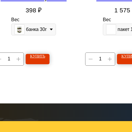
398
₽
1 575
Вес
Вес
банка 30г
пакет 
КУПИТЬ
КУПИ