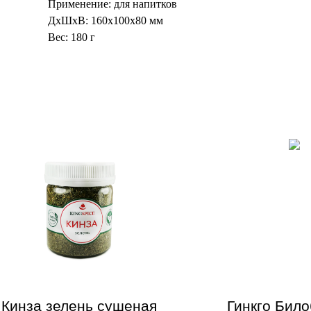
Применение: для напитков
ДxШxВ: 160x100x80 мм
Вес: 180 г
Кинза зелень сушеная
Гинкго Било