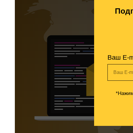
Подп
Ваш E-m
Ваш E-m
*Нажим