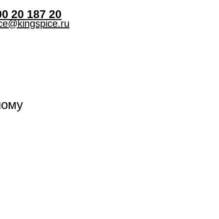
00 20 187 20
ice@kingspice.ru
ному