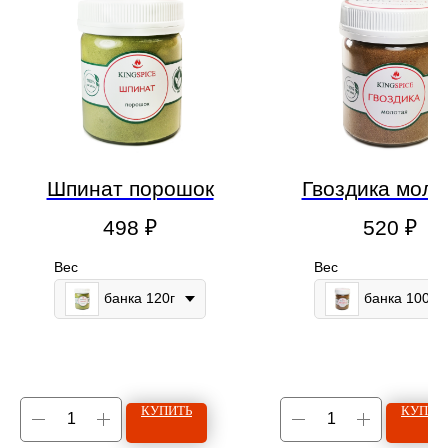
Шпинат порошок
Гвоздика моло
498
₽
520
₽
Вес
Вес
банка 120г
банка 100г
КУПИТЬ
КУПИТ