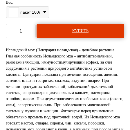
Вес
пакет 100г
КУПИТЬ
Исландский мох (Центрария исландская) - целебное растение.
Главная особенность Исландского мха – антибактериальный,
ранозаживляющий, иммуностимулирующий эффект, за счет
содержания в растении природного антибиотика устиновой
кислоты. Центрария показана при лечении истощения, анемии,
астении, язвах и гастритах, спазмах, вздутии, диарее. При
лечении простудных заболеваний, заболеваний дыхательной
системы, сопровождающихся сильным кашлем, насморком,
ознобом, жаром. При дерматологических проблемах кожи (ожоги,
язвы), аллергическая сыпь. При заболеваниях мочеполовой
системы у мужчин и женщин. Фитосырье перед применение
обязательно промыть под проточной водой. Из Исландского мха
готовят: настои, отвары, сиропы, чаи, кисели, порошки,
исландский мох добавляют в каши, в маринады при посоле мяса и