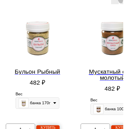
Бульон Рыбный
Мускатный о
молотый
482
₽
482
₽
Вес
Вес
банка 170г
банка 100г
КУПИТЬ
КУПИТ