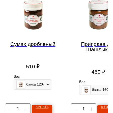
Сумах дробленый
Приправа дл
Шашлыка
510
₽
459
₽
Вес
Вес
банка 120г
банка 160г
КУПИТЬ
КУПИТ