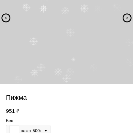
Пижма
951
₽
Вес
пакет 500г